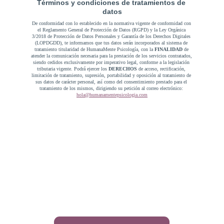
Términos y condiciones de tratamientos de 
datos
De conformidad con lo establecido en la normativa vigente de conformidad con 
el Reglamento General de Protección de Datos (RGPD) y la Ley Orgánica 
3/2018 de Protección de Datos Personales y Garantía de los Derechos Digitales 
(LOPDGDD), te informamos que tus datos serán incorporados al sistema de 
tratamiento titularidad de HumanaMente Psicología, con la 
FINALIDAD 
de 
atender la comunicación necesaria para la prestación de los servicios contratados, 
siendo cedidos exclusivamente por imperativo legal, conforme a la legislación 
tributaria vigente. Podrá́ ejercer los 
DERECHOS 
de acceso, rectificación, 
limitación de tratamiento, supresión, portabilidad y oposición al tratamiento de 
sus datos de carácter personal, así como del consentimiento prestado para el 
tratamiento de los mismos, dirigiendo su petición al correo electrónico: 
hola@humanamentepsicologia.com
Un espacio seguro para surcar las olas de la vida 
emocional, aprender, resignificar y buscar coherencia.