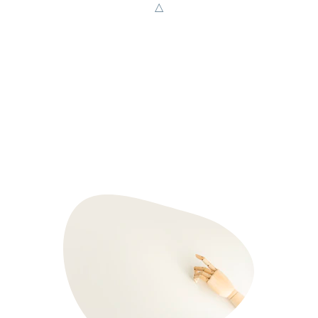
△
Solicitantes de 
protección 
internacional y 
refugiados/as