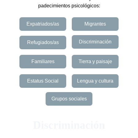
padecimientos psicológicos:
Expatriados/as
Migrantes
Discriminación
Refugiados/as
Familiares
Tierra y paisaje
Estatus Social
Lengua y cultura
Grupos sociales
Discriminación