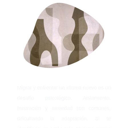
Migrar y enfrentar un idioma nuevo es un
desafío psicológico. Aislamiento,
frustración y ansiedad son comunes,
dificultando la adaptación. Si te